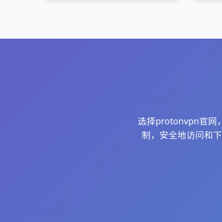
选择protonvp
制，安全地访问和下