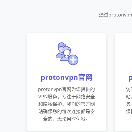
通过proto
protonvpn官网
protonvpn官网为您提供的
访
VPN服务，专注于网络安全
站
和隐私保护。我们的官方网
务
站确保您的每次连接都是安
保
全的，无论何时何地。