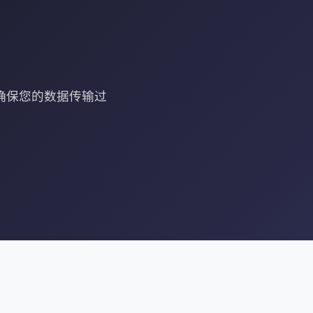
务确保您的数据传输过