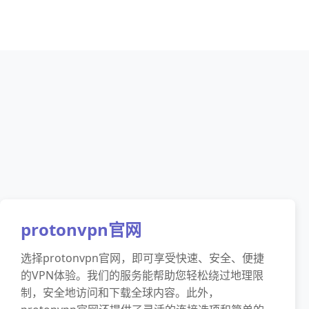
protonvpn官网
选择protonvpn官网，即可享受快速、安全、便捷
的VPN体验。我们的服务能帮助您轻松绕过地理限
制，安全地访问和下载全球内容。此外，