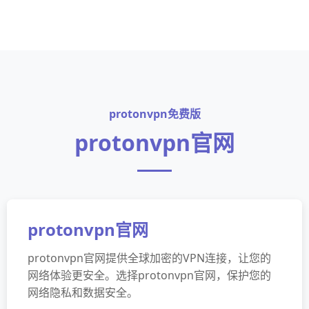
protonvpn免费版
protonvpn官网
protonvpn官网
protonvpn官网提供全球加密的VPN连接，让您的
网络体验更安全。选择protonvpn官网，保护您的
网络隐私和数据安全。