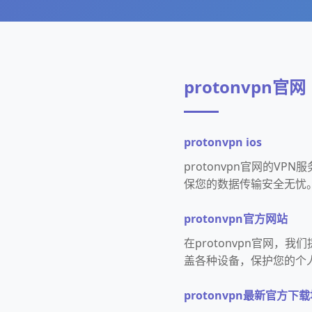
protonvpn官网
protonvpn ios
protonvpn官网的
保您的数据传输安全无忧
protonvpn官方网站
在protonvpn官网
盖各种设备，保护您的个
protonvpn最新官方下