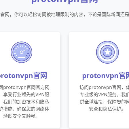
nvpn官网，你可以轻松访问被地理限制的内容，不论是国际新闻还
protonvpn官网
protonvpn官
问protonvpn官网官方网
访问protonvpn官网，
，享受行业领先的VPN服
专业级的VPN服务。我
。我们的加密技术和隐私
供全球连接，保障您的
护措施，确保您的网络体
安全和隐私保护。
验既安全又顺畅。