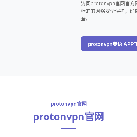
访问protonvpn官
标准的网络安全保护，确
全。
protonvpn英语 AP
protonvpn官网
protonvpn官网